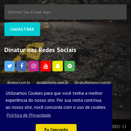
CADASTRAR
Dinatur nas Redes Sociais
dinatur.com.br
dinaturismo.com.br
dinaturturismo.com.br
dinaturismo.com
fretamentoemcajamar.com.br
Utilizamos Cookies para que você tenha a melhor
fretamentocajamar.com.br
fretamentosemcajamar.com.br
experiência do nosso site. Por sua visita contínua
ao nosso site, você concorda com o uso de cookies.
Política de Privacidade
DINA TRASLADOS E TURISMO LTDA
CNPJ: 02.853.842/0001-11
Eu Concordo